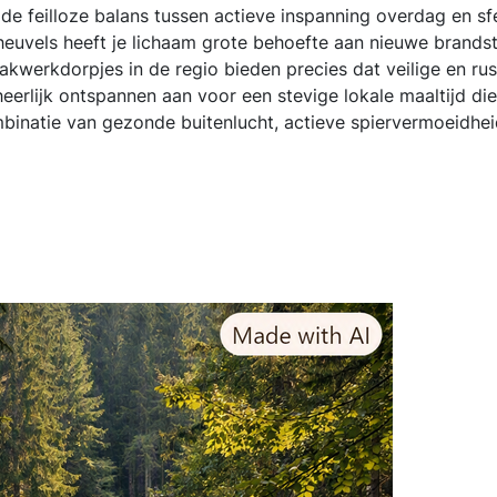
de feilloze balans tussen actieve inspanning overdag en sf
e heuvels heeft je lichaam grote behoefte aan nieuwe bran
 vakwerkdorpjes in de regio bieden precies dat veilige en r
heerlijk ontspannen aan voor een stevige lokale maaltijd di
mbinatie van gezonde buitenlucht, actieve spiervermoeidhe