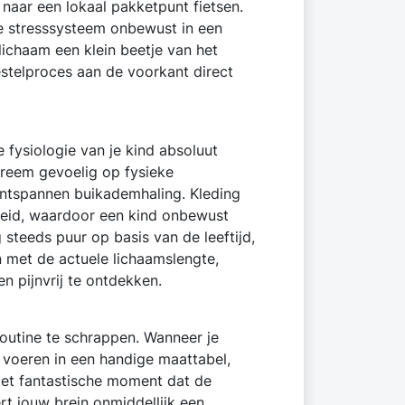
 naar een lokaal pakketpunt fietsen.
je stresssysteem onbewust in een
lichaam een klein beetje van het
stelproces aan de voorkant direct
fysiologie van je kind absoluut
treem gevoelig op fysieke
 ontspannen buikademhaling. Kleding
jheid, waardoor een kind onbewust
steeds puur op basis van de leeftijd,
 met de actuele lichaamslengte,
n pijnvrij te ontdekken.
routine te schrappen. Wanneer je
e voeren in een handige maattabel,
 Het fantastische moment dat de
ert jouw brein onmiddellijk een