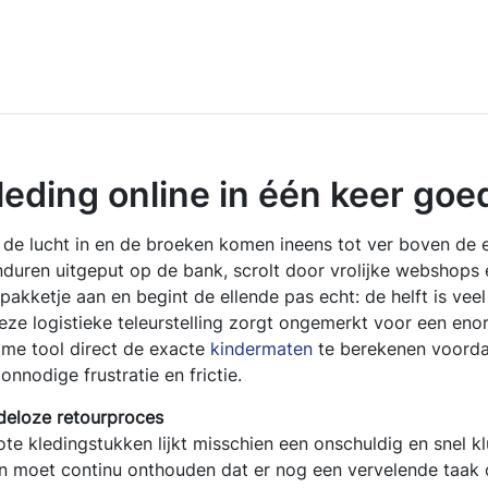
leding online in één keer goe
n de lucht in en de broeken komen ineens tot ver boven de 
duren uitgeput op de bank, scrolt door vrolijke webshops e
kketje aan en begint de ellende pas echt: de helft is veel te
eze logistieke teleurstelling zorgt ongemerkt voor een en
mme tool direct de exacte
kindermaten
te berekenen voordat
nnodige frustratie en frictie.
deloze retourproces
ote kledingstukken lijkt misschien een onschuldig en snel kl
in moet continu onthouden dat er nog een vervelende taak o