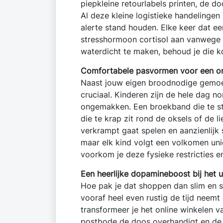
piepkleine retourlabels printen, de d
Al deze kleine logistieke handelinge
alerte stand houden. Elke keer dat ee
stresshormoon cortisol aan vanwege d
waterdicht te maken, behoud je die k
Comfortabele pasvormen voor een ont
Naast jouw eigen broodnodige gemoeds
cruciaal. Kinderen zijn de hele dag 
ongemakken. Een broekband die te str
die te krap zit rond de oksels of de
verkrampt gaat spelen en aanzienlijk 
maar elk kind volgt een volkomen uni
voorkom je deze fysieke restricties e
Een heerlijke dopamineboost bij het 
Hoe pak je dat shoppen dan slim en s
vooraf heel even rustig de tijd neemt
transformeer je het online winkelen 
postbode de doos overhandigt en de nie