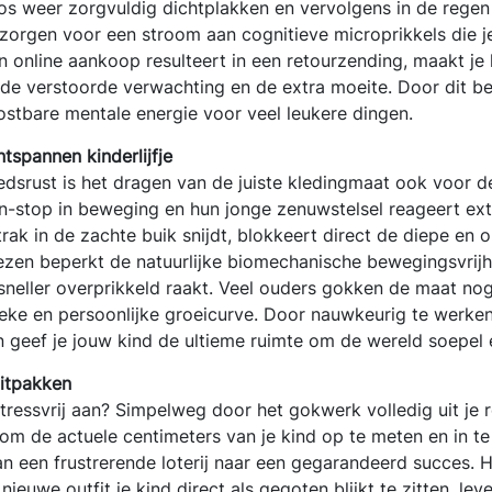
oos weer zorgvuldig dichtplakken en vervolgens in de regen
n zorgen voor een stroom aan cognitieve microprikkels die 
n online aankoop resulteert in een retourzending, maakt je 
e verstoorde verwachting en de extra moeite. Door dit be
ostbare mentale energie voor veel leukere dingen.
spannen kinderlijfje
rust is het dragen van de juiste kledingmaat ook voor de 
non-stop in beweging en hun jonge zenuwstelsel reageert ex
ak in de zachte buik snijdt, blokkeert direct de diepe en
 liezen beperkt de natuurlijke biomechanische bewegingsvri
sneller overprikkeld raakt. Veel ouders gokken de maat nog 
eke en persoonlijke groeicurve. Door nauwkeurig te werken
n geef je jouw kind de ultieme ruimte om de wereld soepel e
uitpakken
tressvrij aan? Simpelweg door het gokwerk volledig uit je 
 om de actuele centimeters van je kind op te meten en in t
van een frustrerende loterij naar een gegarandeerd succes.
uwe outfit je kind direct als gegoten blijkt te zitten, lev