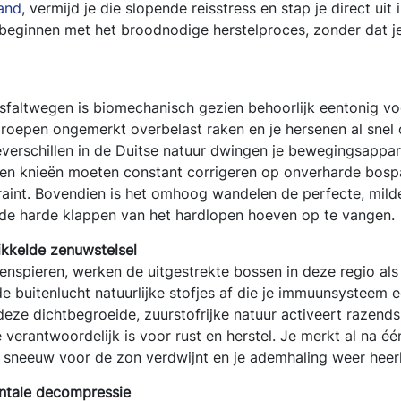
and
, vermijd je die slopende reisstress en stap je direct ui
 beginnen met het broodnodige herstelproces, zonder dat je
faltwegen is biomechanisch gezien behoorlijk eentonig voor
groepen ongemerkt overbelast raken en je hersenen al snel
erschillen in de Duitse natuur dwingen je bewegingsappar
ls en knieën moeten constant corrigeren op onverharde bospa
 traint. Bovendien is het omhoog wandelen de perfecte, milde
 de harde klappen van het hardlopen hoeven op te vangen.
ikkelde zenuwstelsel
enspieren, werken de uitgestrekte bossen in deze regio als
e buitenlucht natuurlijke stofjes af die je immuunsysteem
eze dichtbegroeide, zuurstofrijke natuur activeert razend
 verantwoordelijk is voor rust en herstel. Je merkt al na é
 sneeuw voor de zon verdwijnt en je ademhaling weer heerlij
entale decompressie