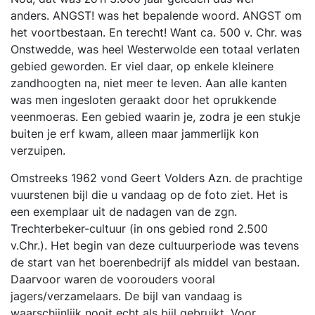
anders. ANGST! was het bepalende woord. ANGST om
het voortbestaan. En terecht! Want ca. 500 v. Chr. was
Onstwedde, was heel Westerwolde een totaal verlaten
gebied geworden. Er viel daar, op enkele kleinere
zandhoogten na, niet meer te leven. Aan alle kanten
was men ingesloten geraakt door het oprukkende
veenmoeras. Een gebied waarin je, zodra je een stukje
buiten je erf kwam, alleen maar jammerlijk kon
verzuipen.
Omstreeks 1962 vond Geert Volders Azn. de prachtige
vuurstenen bijl die u vandaag op de foto ziet. Het is
een exemplaar uit de nadagen van de zgn.
Trechterbeker-cultuur (in ons gebied rond 2.500
v.Chr.). Het begin van deze cultuurperiode was tevens
de start van het boerenbedrijf als middel van bestaan.
Daarvoor waren de voorouders vooral
jagers/verzamelaars. De bijl van vandaag is
waarschijnlijk nooit echt als bijl gebruikt. Voor