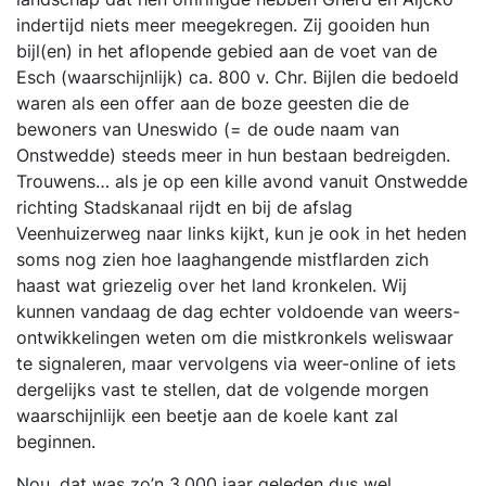
indertijd niets meer meegekregen. Zij gooiden hun
bijl(en) in het aflopende gebied aan de voet van de
Esch (waarschijnlijk) ca. 800 v. Chr. Bijlen die bedoeld
waren als een offer aan de boze geesten die de
bewoners van Uneswido (= de oude naam van
Onstwedde) steeds meer in hun bestaan bedreigden.
Trouwens… als je op een kille avond vanuit Onstwedde
richting Stadskanaal rijdt en bij de afslag
Veenhuizerweg naar links kijkt, kun je ook in het heden
soms nog zien hoe laaghangende mistflarden zich
haast wat griezelig over het land kronkelen. Wij
kunnen vandaag de dag echter voldoende van weers-
ontwikkelingen weten om die mistkronkels weliswaar
te signaleren, maar vervolgens via weer-online of iets
dergelijks vast te stellen, dat de volgende morgen
waarschijnlijk een beetje aan de koele kant zal
beginnen.
Nou, dat was zo’n 3.000 jaar geleden dus wel