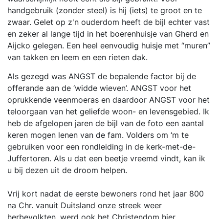
handgebruik (zonder steel) is hij (iets) te groot en te
zwaar. Gelet op z'n ouderdom heeft de bijl echter vast
en zeker al lange tijd in het boerenhuisje van Gherd en
Aijcko gelegen. Een heel eenvoudig huisje met “muren”
van takken en leem en een rieten dak.
Als gezegd was ANGST de bepalende factor bij de
offerande aan de ‘widde wieven’. ANGST voor het
oprukkende veenmoeras en daardoor ANGST voor het
teloorgaan van het geliefde woon- en levensgebied. Ik
heb de afgelopen jaren de bijl van de foto een aantal
keren mogen lenen van de fam. Volders om ‘m te
gebruiken voor een rondleiding in de kerk-met-de-
Juffertoren. Als u dat een beetje vreemd vindt, kan ik
u bij dezen uit de droom helpen.
Vrij kort nadat de eerste bewoners rond het jaar 800
na Chr. vanuit Duitsland onze streek weer
herbevolkten, werd ook het Christendom hier