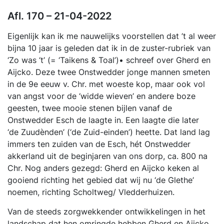
Afl. 170 – 21-04-2022
Eigenlijk kan ik me nauwelijks voorstellen dat ’t al weer
bijna 10 jaar is geleden dat ik in de zuster-rubriek van
‘Zo was ‘t’ (= ‘Taikens & Toal’)• schreef over Gherd en
Aijcko. Deze twee Onstwedder jonge mannen smeten
in de 9e eeuw v. Chr. met woeste kop, maar ook vol
van angst voor de ‘widde wieven’ en andere boze
geesten, twee mooie stenen bijlen vanaf de
Onstwedder Esch de laagte in. Een laagte die later
‘de Zuudènden’ (‘de Zuid-einden’) heette. Dat land lag
immers ten zuiden van de Esch, hét Onstwedder
akkerland uit de beginjaren van ons dorp, ca. 800 na
Chr. Nog anders gezegd: Gherd en Aijcko keken al
gooiend richting het gebied dat wij nu ‘de Glethe’
noemen, richting Scholtweg/ Vledderhuizen.
Van de steeds zorgwekkender ontwikkelingen in het
landschap dat hen omringde hebben Gherd en Aijcko