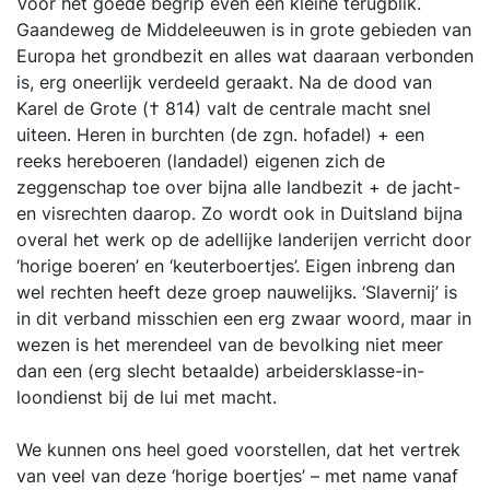
Voor het goede begrip even een kleine terugblik.
Gaandeweg de Middeleeuwen is in grote gebieden van
Europa het grondbezit en alles wat daaraan verbonden
is, erg oneerlijk verdeeld geraakt. Na de dood van
Karel de Grote († 814) valt de centrale macht snel
uiteen. Heren in burchten (de zgn. hofadel) + een
reeks hereboeren (landadel) eigenen zich de
zeggenschap toe over bijna alle landbezit + de jacht-
en visrechten daarop. Zo wordt ook in Duitsland bijna
overal het werk op de adellijke landerijen verricht door
‘horige boeren’ en ‘keuterboertjes’. Eigen inbreng dan
wel rechten heeft deze groep nauwelijks. ‘Slavernij’ is
in dit verband misschien een erg zwaar woord, maar in
wezen is het merendeel van de bevolking niet meer
dan een (erg slecht betaalde) arbeidersklasse-in-
loondienst bij de lui met macht.
We kunnen ons heel goed voorstellen, dat het vertrek
van veel van deze ‘horige boertjes’ – met name vanaf