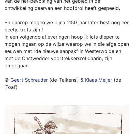
van de her-bevolking van het gebied in de
ontwikkeling daarvan een hoofdrol heeft gespeeld.
En daarop mogen we bijna 1150 jaar later best nog een
beetje trots zijn !
In een volgende afleveringen hoop ik iets dieper te
mogen ingaan op de wijze waarop we in die afgelopen
eeuwen met “de nieuwe aanpak” in Westerwolde en
met de Onstwedder voortrekkersrol daarin, zijn
omgegaan.
©
Geert Schreuder
(de ‘Taikens’) &
Klaas Meijer
(de
‘Toal’)