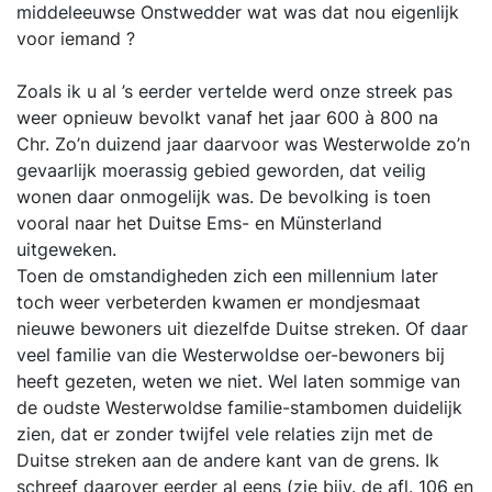
middeleeuwse Onstwedder wat was dat nou eigenlijk
voor iemand ?
Zoals ik u al ’s eerder vertelde werd onze streek pas
weer opnieuw bevolkt vanaf het jaar 600 à 800 na
Chr. Zo’n duizend jaar daarvoor was Westerwolde zo’n
gevaarlijk moerassig gebied geworden, dat veilig
wonen daar onmogelijk was. De bevolking is toen
vooral naar het Duitse Ems- en Münsterland
uitgeweken.
Toen de omstandigheden zich een millennium later
toch weer verbeterden kwamen er mondjesmaat
nieuwe bewoners uit diezelfde Duitse streken. Of daar
veel familie van die Westerwoldse oer-bewoners bij
heeft gezeten, weten we niet. Wel laten sommige van
de oudste Westerwoldse familie-stambomen duidelijk
zien, dat er zonder twijfel vele relaties zijn met de
Duitse streken aan de andere kant van de grens. Ik
schreef daarover eerder al eens (zie bijv. de afl. 106 en