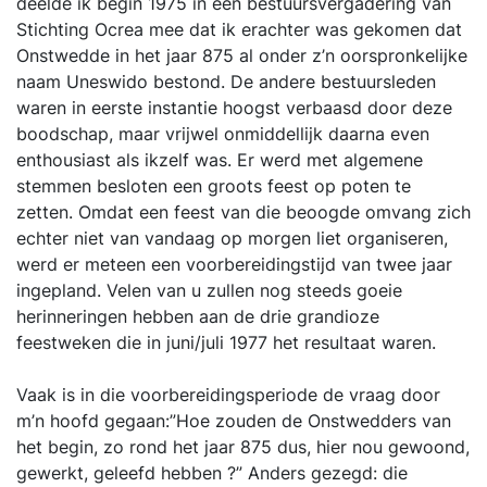
deelde ik begin 1975 in een bestuursvergadering van
Stichting Ocrea mee dat ik erachter was gekomen dat
Onstwedde in het jaar 875 al onder z’n oorspronkelijke
naam Uneswido bestond. De andere bestuursleden
waren in eerste instantie hoogst verbaasd door deze
boodschap, maar vrijwel onmiddellijk daarna even
enthousiast als ikzelf was. Er werd met algemene
stemmen besloten een groots feest op poten te
zetten. Omdat een feest van die beoogde omvang zich
echter niet van vandaag op morgen liet organiseren,
werd er meteen een voorbereidingstijd van twee jaar
ingepland. Velen van u zullen nog steeds goeie
herinneringen hebben aan de drie grandioze
feestweken die in juni/juli 1977 het resultaat waren.
Vaak is in die voorbereidingsperiode de vraag door
m’n hoofd gegaan:”Hoe zouden de Onstwedders van
het begin, zo rond het jaar 875 dus, hier nou gewoond,
gewerkt, geleefd hebben ?” Anders gezegd: die