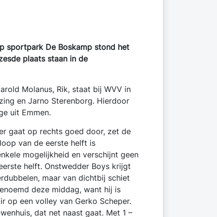
Op sportpark De Boskamp stond het
 zesde plaats staan in de
rold Molanus, Rik, staat bij WVV in
zing en Jarno Sterenborg. Hierdoor
nge uit Emmen.
er gaat op rechts goed door, zet de
loop van de eerste helft is
kele mogelijkheid en verschijnt geen
eerste helft. Onstwedder Boys krijgt
rdubbelen, maar van dichtbij schiet
genoemd deze middag, want hij is
air op een volley van Gerko Scheper.
wenhuis, dat net naast gaat. Met 1 –