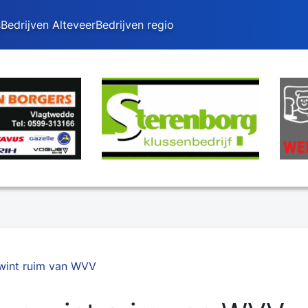
s
Bedrijven Alteveer
Bedrijven regio
wint ruim van WVV