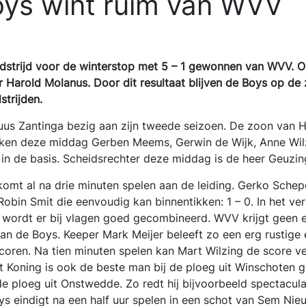
ys wint ruim van WVV
dstrijd voor de winterstop met 5 – 1 gewonnen van WVV. 
er Harold Molanus. Door dit resultaat blijven de Boys op de
strijden.
uus Zantinga bezig aan zijn tweede seizoen. De zoon van Ha
eken deze middag Gerben Meems, Gerwin de Wijk, Anne Wil
in de basis. Scheidsrechter deze middag is de heer Geuzi
komt al na drie minuten spelen aan de leiding. Gerko Schep
Robin Smit die eenvoudig kan binnentikken: 1 – 0. In het ver
wordt er bij vlagen goed gecombineerd. WVV krijgt geen en
an de Boys. Keeper Mark Meijer beleeft zo een erg rustige 
oren. Na tien minuten spelen kan Mart Wilzing de score ve
t Koning is ook de beste man bij de ploeg uit Winschoten 
de ploeg uit Onstwedde. Zo redt hij bijvoorbeeld spectacul
s eindigt na een half uur spelen in een schot van Sem Nieu