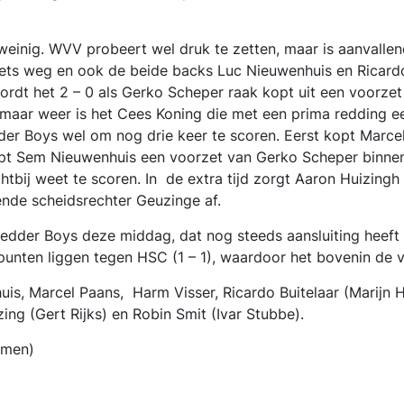
 weinig. WVV probeert wel druk te zetten, maar is aanvalle
ets weg en ook de beide backs Luc Nieuwenhuis en Ricardo
wordt het 2 – 0 als Gerko Scheper raak kopt uit een voorze
, maar weer is het Cees Koning die met een prima redding 
der Boys wel om nog drie keer te scoren. Eerst kopt Marcel
pt Sem Nieuwenhuis een voorzet van Gerko Scheper binnen 
htbij weet te scoren. In de extra tijd zorgt Aaron Huizing
dende scheidsrechter Geuzinge af.
edder Boys deze middag, dat nog steeds aansluiting heeft 
unten liggen tegen HSC (1 – 1), waardoor het bovenin de vi
uis, Marcel Paans, Harm Visser, Ricardo Buitelaar (Marijn
ing (Gert Rijks) en Robin Smit (Ivar Stubbe).
mmen)