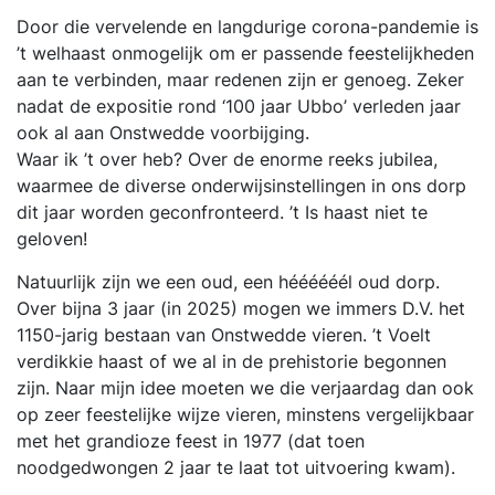
Door die vervelende en langdurige corona-pandemie is
’t welhaast onmogelijk om er passende feestelijkheden
aan te verbinden, maar redenen zijn er genoeg. Zeker
nadat de expositie rond ‘100 jaar Ubbo’ verleden jaar
ook al aan Onstwedde voorbijging.
Waar ik ’t over heb? Over de enorme reeks jubilea,
waarmee de diverse onderwijsinstellingen in ons dorp
dit jaar worden geconfronteerd. ’t Is haast niet te
geloven!
Natuurlijk zijn we een oud, een héééééél oud dorp.
Over bijna 3 jaar (in 2025) mogen we immers D.V. het
1150-jarig bestaan van Onstwedde vieren. ’t Voelt
verdikkie haast of we al in de prehistorie begonnen
zijn. Naar mijn idee moeten we die verjaardag dan ook
op zeer feestelijke wijze vieren, minstens vergelijkbaar
met het grandioze feest in 1977 (dat toen
noodgedwongen 2 jaar te laat tot uitvoering kwam).