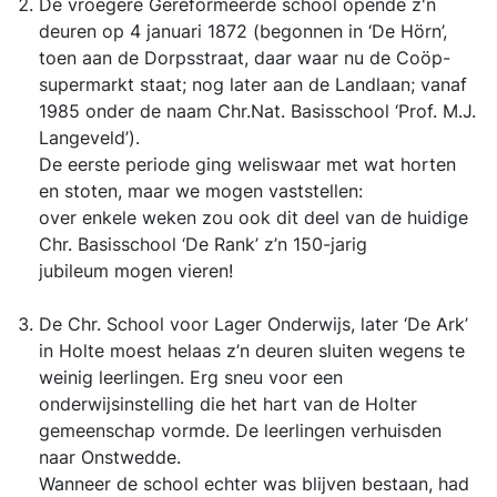
De vroegere Gereformeerde school opende z'n
deuren op 4 januari 1872 (begonnen in ‘De Hörn’,
toen aan de Dorpsstraat, daar waar nu de Coöp-
supermarkt staat; nog later aan de Landlaan; vanaf
1985 onder de naam Chr.Nat. Basisschool ‘Prof. M.J.
Langeveld’).
De eerste periode ging weliswaar met wat horten
en stoten, maar we mogen vaststellen:
over enkele weken zou ook dit deel van de huidige
Chr. Basisschool ‘De Rank’ z’n 150-jarig
jubileum mogen vieren!
De Chr. School voor Lager Onderwijs, later ‘De Ark’
in Holte moest helaas z’n deuren sluiten wegens te
weinig leerlingen. Erg sneu voor een
onderwijsinstelling die het hart van de Holter
gemeenschap vormde. De leerlingen verhuisden
naar Onstwedde.
Wanneer de school echter was blijven bestaan, had