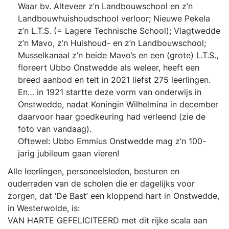
Waar bv. Alteveer z’n Landbouwschool en z’n
Landbouwhuishoudschool verloor; Nieuwe Pekela
z’n L.T.S. (= Lagere Technische School); Vlagtwedde
z’n Mavo, z’n Huishoud- en z’n Landbouwschool;
Musselkanaal z’n beide Mavo’s en een (grote) L.T.S.,
floreert Ubbo Onstwedde als weleer, heeft een
breed aanbod en telt in 2021 liefst 275 leerlingen.
En… in 1921 startte deze vorm van onderwijs in
Onstwedde, nadat Koningin Wilhelmina in december
daarvoor haar goedkeuring had verleend (zie de
foto van vandaag).
Oftewel: Ubbo Emmius Onstwedde mag z’n 100-
jarig jubileum gaan vieren!
Alle leerlingen, personeelsleden, besturen en
ouderraden van de scholen die er dagelijks voor
zorgen, dat ‘De Bast’ een kloppend hart in Onstwedde,
in Westerwolde, is:
VAN HARTE GEFELICITEERD met dit rijke scala aan