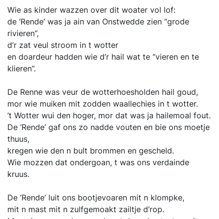
Wie as kinder wazzen over dit woater vol lof:
de ‘Rende’ was ja ain van Onstwedde zien “grode
rivieren”,
d’r zat veul stroom in t wotter
en doardeur hadden wie d’r hail wat te “vieren en te
klieren”.
De Renne was veur de wotterhoesholden hail goud,
mor wie muiken mit zodden waallechies in t wotter.
’t Wotter wui den hoger, mor dat was ja hailemoal fout.
De ‘Rende’ gaf ons zo nadde vouten en bie ons moetje
thuus,
kregen wie den n bult brommen en gescheld.
Wie mozzen dat ondergoan, t was ons verdainde
kruus.
De ‘Rende’ luit ons bootjevoaren mit n klompke,
mit n mast mit n zulfgemoakt zailtje d’rop.