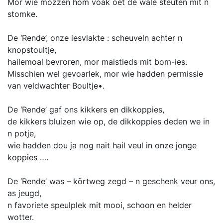
Mor wie mozzen hom voak oet de wale steuten mit n
stomke.
De ‘Rende’, onze iesvlakte : scheuveln achter n
knopstoultje,
hailemoal bevroren, mor maistieds mit bom-ies.
Misschien wel gevoarlek, mor wie hadden permissie
van veldwachter Boultje•.
De ‘Rende’ gaf ons kikkers en dikkoppies,
de kikkers bluizen wie op, de dikkoppies deden we in
n potje,
wie hadden dou ja nog nait hail veul in onze jonge
koppies ….
De ‘Rende’ was – körtweg zegd – n geschenk veur ons,
as jeugd,
n favoriete speulplek mit mooi, schoon en helder
wotter.