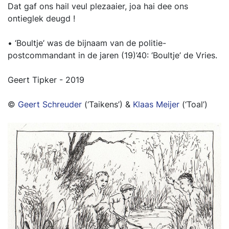
Dat gaf ons hail veul plezaaier, joa hai dee ons
ontieglek deugd !
• ‘Boultje’ was de bijnaam van de politie-
postcommandant in de jaren (19)’40: ‘Boultje’ de Vries.
Geert Tipker - 2019
©
Geert Schreuder
(‘Taikens’) &
Klaas Meijer
(‘Toal’)