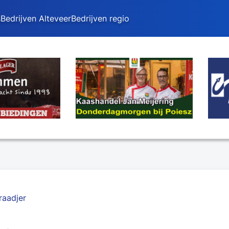
s
Bedrijven Alteveer
Bedrijven regio
raadjer