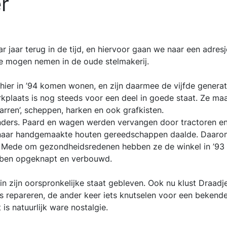
r
 jaar terug in de tijd, en hiervoor gaan we naar een adresj
kje mogen nemen in de oude stelmakerij.
t hier in ’94 komen wonen, en zijn daarmee de vijfde genera
kplaats is nog steeds voor een deel in goede staat. Ze maa
rren’, scheppen, harken en ook grafkisten.
anders. Paard en wagen werden vervangen door tractoren e
aar handgemaakte houten gereedschappen daalde. Daarom
er. Mede om gezondheidsredenen hebben ze de winkel in ’93 
ebben opgeknapt en verbouwd.
 in zijn oorspronkelijke staat gebleven. Ook nu klust Draadj
s repareren, de ander keer iets knutselen voor een bekende. 
s natuurlijk ware nostalgie.