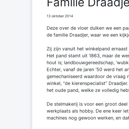
Familie Draadje
13 oktober 2014
Deze over de vloer duiken we een paar
de familie Draadjer, waar we een kij
Zij zijn vanuit het winkelpand ernaas
Het pand stamt uit 1863, maar de wer
hout is; landbouwgereedschap, ‘wubka
Echter, vanaf de jaren ’50 werd het 
gemechaniseerd waardoor de vraag n
winkel, “de kierenspecialist” Draadj
het oude pand, welke ze volledig h
De stelmakerij is voor een groot deel
werkplaats als hobby. De ene keer iet
machines nog gewoon werken, en dat i