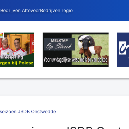
s
Bedrijven Alteveer
Bedrijven regio
seizoen JSDB Onstwedde