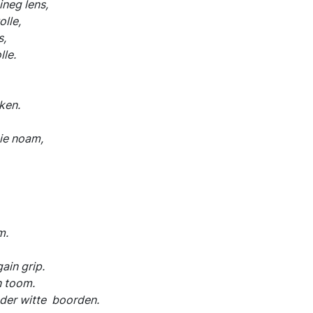
neg lens,
lle,
 grens,
le.
ken.
e noam,
m.
in grip.
 toom.
r witte boorden.