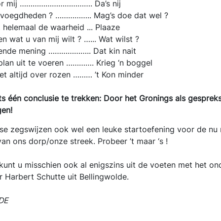
voor mij ……………………………. Da’s nij
bevoegdheden ? …………….. Mag’s doe dat wel ?
t helemaal de waarheid ... Plaaze
en wat u van mij wilt ? …... Wat wilst ?
jkende mening ……………….. Dat kin nait
 plan uit te voeren …………. Krieg ‘n boggel
et altijd over rozen ……… ’t Kon minder
s één conclusie te trekken: Door het Gronings als gespreks
gen!
se zegswijzen ook wel een leuke startoefening voor de nu n
 ons dorp/onze streek. Probeer ’t maar ‘s !
 kunt u misschien ook al enigszins uit de voeten met het o
 Harbert Schutte uit Bellingwolde.
DE