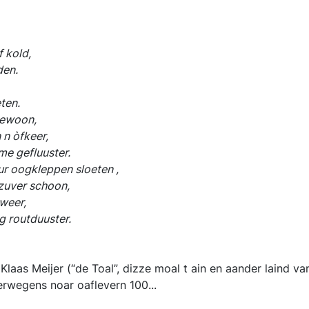
 kold,
en.
ten.
ewoon,
 òfkeer,
 gefluuster.
op tied heur oogkleppen sloete
uver schoon,
weer,
routduuster.
laas Meijer (“de Toal”, dizze moal t ain en aander laind va
rwegens noar oaflevern 100...