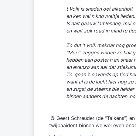
t Volk is sneden oet aikenholt
en ken wel n knovveltje lieden.
Is nait gaauw lamlenneg, mui of
en wait zok road in mind’re tied
Zo dut ’t volk mekoar nog groe
“Moi !” zeggen vinden ze hail g
hebben aan poster’n en snaar’n n
en evenzo aan aal dat stiekumme
Ze goan ’s oavends 
want al is de lucht hier nog zo z
en zugst de steerns bie helder 
binnen aanders de nachten ,nog 
© Geert Schreuder (de “Taikens”) en K
twijbaaident binnen we wel even onde