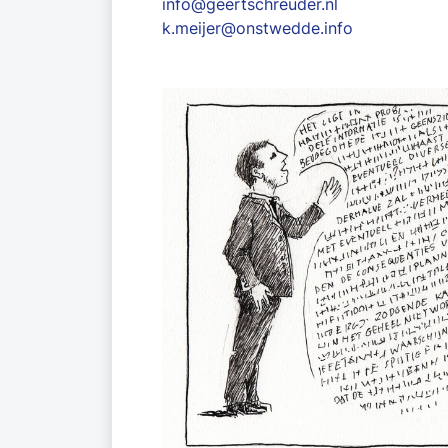
info@geertschreuder.nl
k.meijer@onstwedde.info