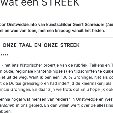
 wat een STREEK
voor Onstwedde.info van kunstschilder Geert Schreuder (
tai
el en wee van toen, met een knipoog vanuit het heden.
EVE ONZE TAAL EN ONZE STREEK
*****
, - het iets historischer broertje van de rubriek ‘Taikens en T
in oude, regionale kranten(knipsels) en tijdschriften te duik
niet uit de weg. Want ik ben een 100 % Groninger. Net als 
t de Duitse grensregio en had indertijd de kleermakerij al
vincie Groningen. En daar zijn we trots op! En u hopelijk ook
ennia nogal wat mensen van “elders” in Onstwedde en Weste
erschap’
in ons gebied. En dan willen we ’t over de alleszins 
ebben.