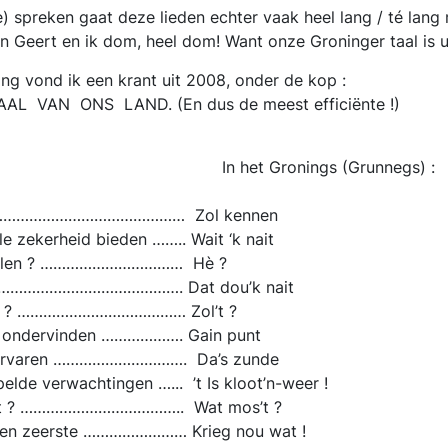
) spreken gaat deze lieden echter vaak heel lang / té lang 
n Geert en ik dom, heel dom! Want onze Groninger taal is uni
ing vond ik een krant uit 2008, onder de kop :
 VAN ONS LAND. (En dus de meest efficiënte !)
 je: In het Gronings (Grunnegs) :
eden ……………………………………… Zol kennen
e zekerheid bieden …….. Wait ‘k nait
herhalen ? …………………………… Hè ?
n …………………………………………. Dat dou’k nait
ingen ? ………………………………… Zol’t ?
te ondervinden ………………. Gain punt
tig ervaren …………………………. Da’s zunde
elde verwachtingen …... ’t Is kloot’n-weer !
komt ? ……………………………….. Wat mos’t ?
ij ten zeerste …………………… Krieg nou wat !