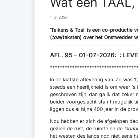
Wat een TAAL,
1 juli 2026
‘Taikens & Toal’ is een co-productie 
(
toal
/teksten) over het Onstwedder w
AFL. 95 – 01-07-2026: : L
***********************************
In de laatste aflevering van ‘Zo was ‘t’
steeds een heerlijkheid is om weer ‘s 
geschreven zijn, dan ga ik dat zeker 
beider voorgeslacht stamt mogelijk ui
liggen dus al bijna 400 jaar in de pro
Nou hebben er zich de afgelopen dec
gezien de rust, de ruimte en de
‘noab
het westen des lands nog niet eens h