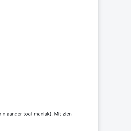
n ,
n n aander toal-maniak). Mit zien