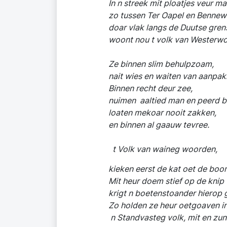
In n streek mit ploatjes veur mai
zo tussen Ter Oapel en Bennewo
doar vlak langs de Duutse
woont nou t volk van Westerwol
Ze binnen slim behulpzoam,
nait wies en waiten van aanpak
Binnen recht deur zee,
nuimen aaltied man en peerd bi
loaten mekoar nooit zakken,
en binnen al gaauw tevree.
t Volk van waineg woorden,
kieken eerst de kat oet de boo
Mit heur doem stief op de knip
krigt n boetenstoander hierop ga
Zo holden ze heur oetgoaven in
n Standvasteg volk, mit en zunde