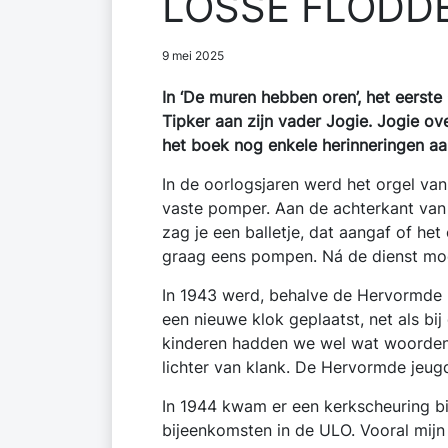
LOSSE FLODDER
9 mei 2025
In ‘De muren hebben oren’, het eerst
Tipker aan zijn vader Jogie. Jogie ov
het boek nog enkele herinneringen aan
In de oorlogsjaren werd het orgel v
vaste pomper. Aan de achterkant van 
zag je een balletje, dat aangaf of het
graag eens pompen. Ná de dienst moc
In 1943 werd, behalve de Hervormde k
een nieuwe klok geplaatst, net als bij
kinderen hadden we wel wat woordens
lichter van klank. De Hervormde jeugd
In 1944 kwam er een kerkscheuring bi
bijeenkomsten in de ULO. Vooral mijn