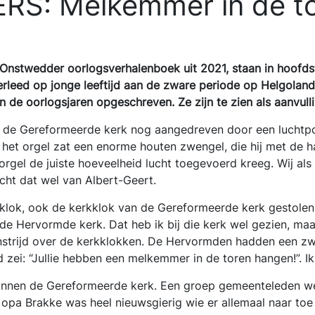
S: Melkemmer in de t
e Onstwedder oorlogsverhalenboek uit 2021, staan in hoofd
erleed op jonge leeftijd aan de zware periode op Helgoland
 de oorlogsjaren opgeschreven. Ze zijn te zien als aanvulli
an de Gereformeerde kerk nog aangedreven door een luchtp
het orgel zat een enorme houten zwengel, die hij met de h
 orgel de juiste hoeveelheid lucht toegevoerd kreeg. Wij als
ht dat wel van Albert-Geert.
lok, ook de kerkklok van de Gereformeerde kerk gestolen 
 de Hervormde kerk. Dat heb ik bij die kerk wel gezien, maar
trijd over de kerkklokken. De Hervormden hadden een zwar
 zei: “Jullie hebben een melkemmer in de toren hangen!”. I
nnen de Gereformeerde kerk. Een groep gemeenteleden werd 
 opa Brakke was heel nieuwsgierig wie er allemaal naar t