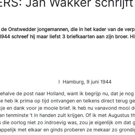
: Jan Wakker schrijft 
de Onstwedder jongemannen, die in het kader van de verpli
4 schreef hij maar liefst 3 briefkaarten aan zijn broer. Hi
, 9 juni 1944
behalve de post naar Holland, want ik begrijp nu, dat je no
 heb ik prima op tijd ontvangen en telkens direct terug ges
je en dank voor je mooie brief. Ik heb nu vanavond mooi de
an tenminste ’t in handen zult krijgen. Of ik met Augustus t
Als die oorlog niet zo indroevig was, zou je eigenlijk om da
appelijk met elkaar en ginds proberen ze mekaar zo grondig