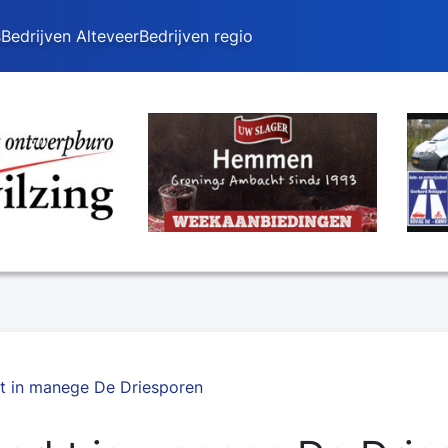
s
Bedrijven Alteveer
Bedrijven regio
t in manege De Driesporen