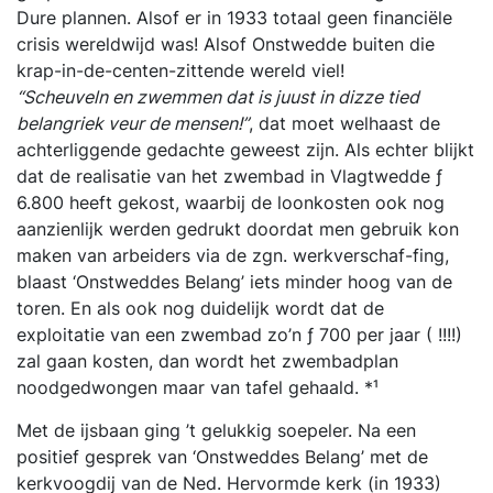
Dure plannen. Alsof er in 1933 totaal geen financiële
crisis wereldwijd was! Alsof Onstwedde buiten die
krap-in-de-centen-zittende wereld viel!
“Scheuveln en zwemmen dat is juust in dizze tied
belangriek veur de mensen!”
, dat moet welhaast de
achterliggende gedachte geweest zijn. Als echter blijkt
dat de realisatie van het zwembad in Vlagtwedde ƒ
6.800 heeft gekost, waarbij de loonkosten ook nog
aanzienlijk werden gedrukt doordat men gebruik kon
maken van arbeiders via de zgn. werkverschaf-fing,
blaast ‘Onstweddes Belang’ iets minder hoog van de
toren. En als ook nog duidelijk wordt dat de
exploitatie van een zwembad zo’n ƒ 700 per jaar ( !!!!)
zal gaan kosten, dan wordt het zwembadplan
noodgedwongen maar van tafel gehaald. *¹
Met de ijsbaan ging ’t gelukkig soepeler. Na een
positief gesprek van ‘Onstweddes Belang’ met de
kerkvoogdij van de Ned. Hervormde kerk (in 1933)