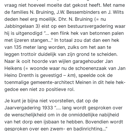
vraag niet hoeveel moeite dat gekost heeft. Met name
de families N. Bruining, J.W. Bessembinders en J. Wilts
deden heel erg moeilijk. Dhr. N. Bruining (= nu
Jabbingelaan 3) eist op een bestuursvergadering waar
hij is uitgenodigd “… een flink hek van betonnen palen
met ijzeren stangen...” In totaal zou dat dan een hek
van 135 meter lang worden, zulks om het aan te
leggen trottoir duidelijk van zijn grond te scheiden.
Naar ik ooit hoorde van wijlen garagehouder Jan
Heikens (= woonde waar nu de schoenenzaak van Jan
Heino Drenth is gevestigd –
km
), speelde ook de
toenmalige gemeente-architect Meinen in dit hele hek-
gedoe een niet zo positieve rol.
Je kunt je bijna niet voorstellen, dat op de
Jaarvergadering 1933 “…. lang wordt gesproken over
de wenschelijkheid om in de onmiddellijke nabijheid
van het dorp een ijsbaan te hebben. Bovendien wordt
gesproken over een zwem- en badinrichting...”