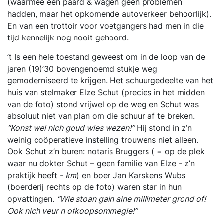
(waarmee een paard & wagen geen problemen
hadden, maar het opkomende autoverkeer behoorlijk).
En van een trottoir voor voetgangers had men in die
tijd kennelijk nog nooit gehoord.
’t Is een hele toestand geweest om in de loop van de
jaren (19)’30 bovengenoemd stukje weg
gemoderniseerd te krijgen. Het schuurgedeelte van het
huis van stelmaker Elze Schut (precies in het midden
van de foto) stond vrijwel op de weg en Schut was
absoluut niet van plan om die schuur af te breken.
“Konst wel nich goud wies wezen!”
Hij stond in z’n
weinig coöperatieve instelling trouwens niet alleen.
Ook Schut z’n buren: notaris Bruggers ( = op de plek
waar nu dokter Schut – geen familie van Elze - z’n
praktijk heeft -
km
) en boer Jan Karskens Wubs
(boerderij rechts op de foto) waren star in hun
opvattingen.
“Wie stoan gain aine millimeter grond of!
Ook nich veur n ofkoopsommegie!”