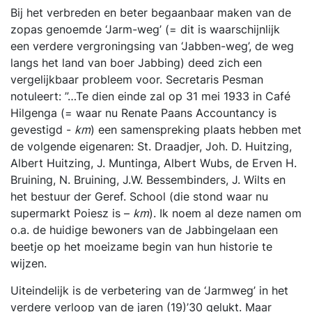
Bij het verbreden en beter begaanbaar maken van de
zopas genoemde ‘Jarm-weg’ (= dit is waarschijnlijk
een verdere vergroningsing van ‘Jabben-weg’, de weg
langs het land van boer Jabbing) deed zich een
vergelijkbaar probleem voor. Secretaris Pesman
notuleert: ”…Te dien einde zal op 31 mei 1933 in Café
Hilgenga (= waar nu Renate Paans Accountancy is
gevestigd -
km
) een samenspreking plaats hebben met
de volgende eigenaren: St. Draadjer, Joh. D. Huitzing,
Albert Huitzing, J. Muntinga, Albert Wubs, de Erven H.
Bruining, N. Bruining, J.W. Bessembinders, J. Wilts en
het bestuur der Geref. School (die stond waar nu
supermarkt Poiesz is –
km
). Ik noem al deze namen om
o.a. de huidige bewoners van de Jabbingelaan een
beetje op het moeizame begin van hun historie te
wijzen.
Uiteindelijk is de verbetering van de ‘Jarmweg’ in het
verdere verloop van de jaren (19)’30 gelukt. Maar