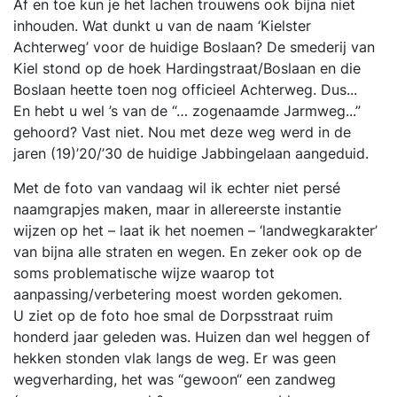
Af en toe kun je het lachen trouwens ook bijna niet
inhouden. Wat dunkt u van de naam ‘Kielster
Achterweg’ voor de huidige Boslaan? De smederij van
Kiel stond op de hoek Hardingstraat/Boslaan en die
Boslaan heette toen nog officieel Achterweg. Dus...
En hebt u wel ’s van de “… zogenaamde Jarmweg...”
gehoord? Vast niet. Nou met deze weg werd in de
jaren (19)’20/’30 de huidige Jabbingelaan aangeduid.
Met de foto van vandaag wil ik echter niet persé
naamgrapjes maken, maar in allereerste instantie
wijzen op het – laat ik het noemen – ‘landwegkarakter’
van bijna alle straten en wegen. En zeker ook op de
soms problematische wijze waarop tot
aanpassing/verbetering moest worden gekomen.
U ziet op de foto hoe smal de Dorpsstraat ruim
honderd jaar geleden was. Huizen dan wel heggen of
hekken stonden vlak langs de weg. Er was geen
wegverharding, het was “gewoon“ een zandweg