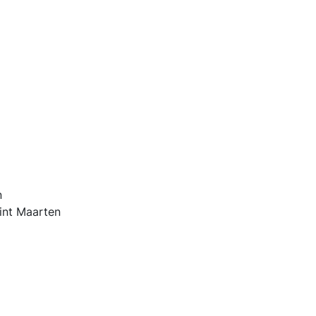
n
Sint Maarten