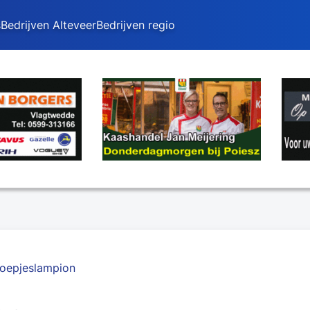
s
Bedrijven Alteveer
Bedrijven regio
oepjeslampion