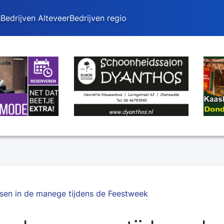
s
Bedrijven Alteveer
Bedrijven regio
ssen in de manege tijdens de Feestweek