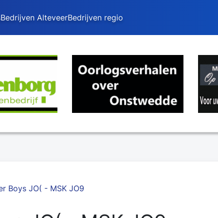
s
Bedrijven Alteveer
Bedrijven regio
r Boys JO( - MSK JO9