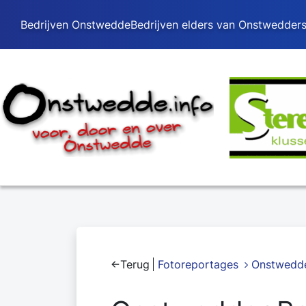
Bedrijven Onstwedde
Bedrijven elders van Onstwedder
Terug
Fotoreportages
Onstwedde